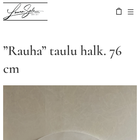
”Rauha” taulu halk. 76
cm