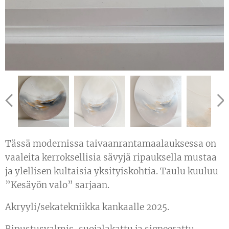
Tässä modernissa taivaanrantamaalauksessa on
vaaleita kerroksellisia sävyjä ripauksella mustaa
ja ylellisen kultaisia yksityiskohtia. Taulu kuuluu
”Kesäyön valo” sarjaan.
Akryyli/sekatekniikka kankaalle 2025.
Ripustusvalmis, suojalakattu ja signeerattu.