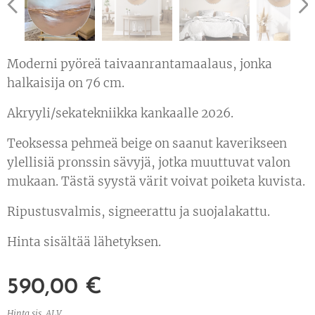
Moderni pyöreä taivaanrantamaalaus, jonka
halkaisija on 76 cm.
Akryyli/sekatekniikka kankaalle 2026.
Teoksessa pehmeä beige on saanut kaverikseen
ylellisiä pronssin sävyjä, jotka muuttuvat valon
mukaan. Tästä syystä värit voivat poiketa kuvista.
Ripustusvalmis, signeerattu ja suojalakattu.
Hinta sisältää lähetyksen.
590,00
€
Hinta sis. ALV